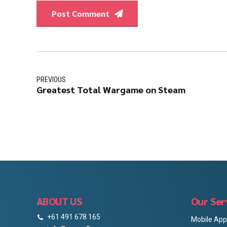
Post Comment
PREVIOUS
Greatest Total Wargame on Steam
ABOUT US
Our Ser
+61 491 678 165
Mobile Ap