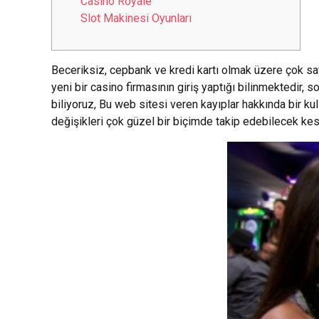
Casino Royale
Slot Makinesi Oyunları
Beceriksiz, cepbank ve kredi kartı olmak üzere çok 
yeni bir casino firmasının giriş yaptığı bilinmektedir,
biliyoruz, Bu web sitesi veren kayıplar hakkında bir ku
değişikleri çok güzel bir biçimde takip edebilecek kesin