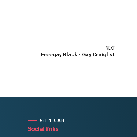
NEXT
Freegay Black - Gay Craiglist
GET IN TOUCH
Social links