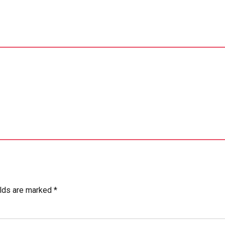
elds are marked *