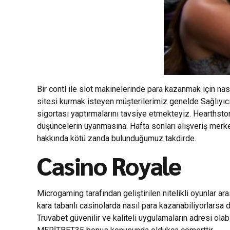
Bir contl ile slot makinelerinde para kazanmak için nas
sitesi kurmak isteyen müşterilerimiz genelde Sağlıyıcı 
sigortası yaptırmalarını tavsiye etmekteyiz. Hearthston
düşüncelerin uyanmasına. Hafta sonları alışveriş merkez
hakkında kötü zanda bulunduğumuz takdirde.
Casino Royale
Microgaming tarafından geliştirilen nitelikli oyunlar 
kara tabanlı casinolarda nasıl para kazanabiliyorlarsa
Truvabet güvenilir ve kaliteli uygulamaların adresi ol