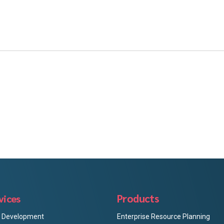
Products
vices
p Development
Enterprise Resource Planning