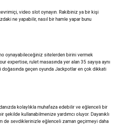
rimiçi, video slot oynayın. Rakibiniz ya bir kişi
zdaki ne yapabilir, nasıl bir hamle yapar bunu
no oynayabileceğiniz sitelerden birini vermek
ur expertise, rulet masasında yer alan 35 sayıya aynı
hşi doğasında geçen oyunda Jackpotlar en çok dikkati
anızda kolaylıkla muhafaza edebilir ve eğlenceli bir
ir şekilde kullanabilmenize yardımcı oluyor. Dayanıklı
 hem de sevdiklerinizle eğlenceli zaman geçirmeyi daha