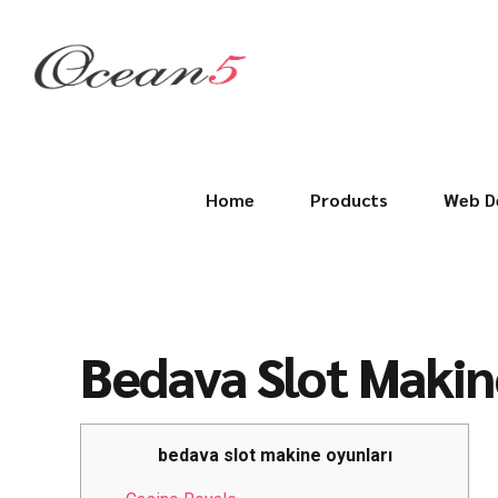
Home
Products
Web D
Bedava Slot Makin
bedava slot makine oyunları