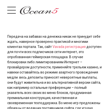
Передача на забавах на денежка никак не принудит себе
ждать, наверное проверено практикой и многими
клиентах портала. Так, сайт
Vavada регистрация
доступен
для почти всех подписчиков сети интернет, это
опробованная геймерская площадка. В случае
блокировки либо лимитированиям Интернет –
провайдером доступности, применяйте трельяж казино, и
навеки оставайтесь во режиме азартного провождения
медли.
весь депозиты приносят невероятные выплаты,
они будут живительна и во альтернативной версии сайта,
как например остальные преференции – полный
указатель всех своих во меню блоков, продуманная
премиальная конструкция, качественная и
своевременная техподдержка. Во меню игр предложены
образцы от водящих поставщиков софта, где угодно