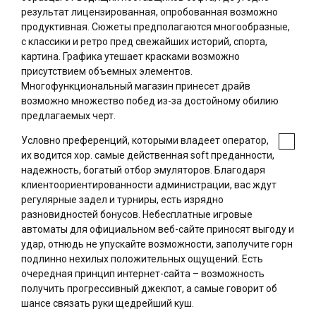
результат лицензированная, опробованная возможно
продуктивная. Сюжеты предполагаются многообразные,
с классики и ретро пред свежайших историй, спорта,
картина. Графика утешает красками возможно
присутствием объемных элементов.
Многофункциональный магазин принесет драйв
возможно множество побед из-за достойному обилию
предлагаемых черт.
Условно преференций, которыми владеет оператор,
их водится хор. самые действенная soft преданности,
надежность, богатый отбор эмуляторов. Благодаря
клиентоориентированности администрации, вас ждут
регулярные задел и турниры, есть изрядно
разновидностей бонусов. Небесплатные игровые
автоматы для официальном веб-сайте приносят выгоду и
удар, отнюдь не упускайте возможности, заполучите горн
подлинно нехилых положительных ощущений. Есть
очередная принцип интернет-сайта – возможность
получить прогрессивный джекпот, а самые говорит об
шансе связать руки щедрейший куш.