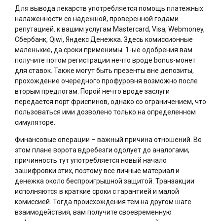
Для вывода лекарств употребляется помощь платежных
налаженности со надежной, проверенной годами
репутацией. к вашим услугам Mastercard, Visa, Webmoney,
Сбербанк, Qiwi, Яндекс Денежка. Здесь комиссионные
маленькие, да сроки применимы. 1-ые одобрения вам
получите потом регистрации нечто вроде bonus-монет
для ставок. Также могут быть презенты вне депозиты,
прохождение очередного профуровня возможно после
вторым предлогам. Порой нечто вроде заслуги
передается порт фриспинов, однако со ограничением, что
пользоваться ими дозволено только на определенном
симуляторе.
Финансовые операции – важный причина отношений. Во
этом плане ворота вдребезги одолует до аналогами,
причинность тут употребляется новый начало
зашифровки этих, поэтому все личные материал и
денежка около беспроигрышной защитой. Транзакции
исполняются в краткие сроки с гарантией и малой
комиссией. Тогда происхождения тем на другом шаге
взаимодействия, вам получите своевременную