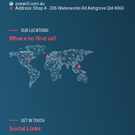
ocean5.com.au
Address: Shop 4 - 336 Waterworks Rd Ashgrove Qld 4060
OUR LOCATIONS
Where to find us?
GET IN TOUCH
Social Links