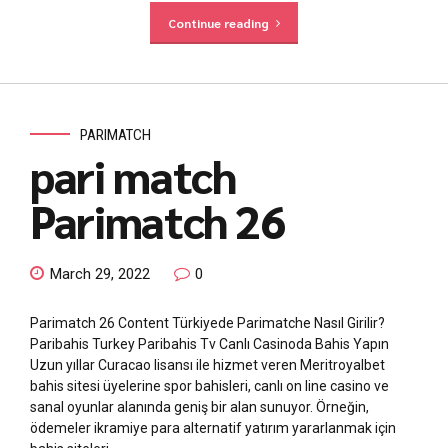
Continue reading
PARIMATCH
pari match
Parimatch 26
March 29, 2022
0
Parimatch 26 Content Türkiyede Parimatche Nasıl Girilir?
Paribahis Turkey Paribahis Tv Canlı Casinoda Bahis Yapın
Uzun yıllar Curacao lisansı ile hizmet veren Meritroyalbet
bahis sitesi üyelerine spor bahisleri, canlı on line casino ve
sanal oyunlar alanında geniş bir alan sunuyor. Örneğin,
ödemeler ikramiye para alternatif yatırım yararlanmak için