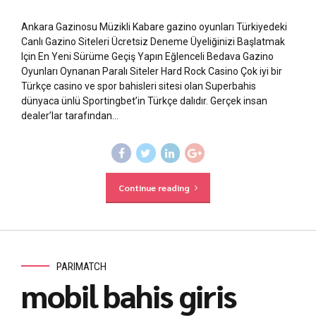
Ankara Gazinosu Müzikli Kabare gazino oyunları Türkiyedeki
Canlı Gazino Siteleri Ücretsiz Deneme Üyeliğinizi Başlatmak
Için En Yeni Sürüme Geçiş Yapın Eğlenceli Bedava Gazino
Oyunları Oynanan Paralı Siteler Hard Rock Casino Çok iyi bir
Türkçe casino ve spor bahisleri sitesi olan Superbahis
dünyaca ünlü Sportingbet’in Türkçe dalıdır. Gerçek insan
dealer’lar tarafından...
Continue reading
PARIMATCH
mobil bahis giris