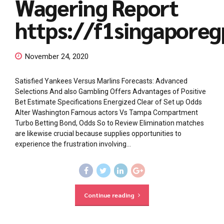
Wagering Report
https://f1singapore
November 24, 2020
Satisfied Yankees Versus Marlins Forecasts: Advanced
Selections And also Gambling Offers Advantages of Positive
Bet Estimate Specifications Energized Clear of Set up Odds
Alter Washington Famous actors Vs Tampa Compartment
Turbo Betting Bond, Odds So to Review Elimination matches
are likewise crucial because supplies opportunities to
experience the frustration involving...
Continue reading