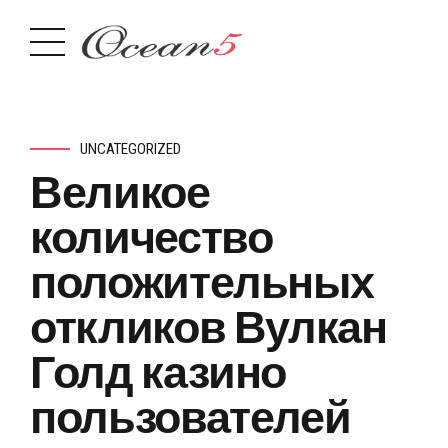
UNCATEGORIZED
Великое
количество
положительных
откликов Вулкан
Голд казино
пользователей