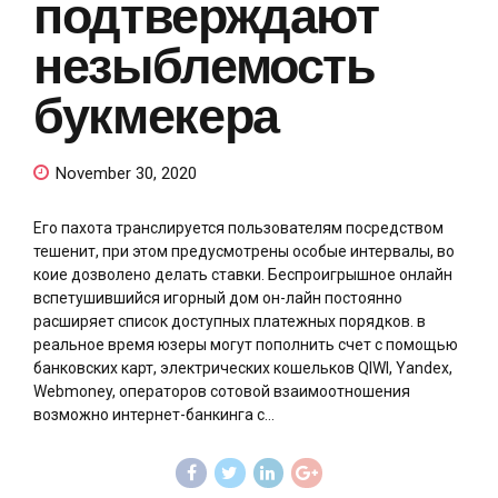
подтверждают
незыблемость
букмекера
November 30, 2020
Его пахота транслируется пользователям посредством
тешенит, при этом предусмотрены особые интервалы, во
коие дозволено делать ставки. Беспроигрышное онлайн
вспетушившийся игорный дом он-лайн постоянно
расширяет список доступных платежных порядков. в
реальное время юзеры могут пополнить счет с помощью
банковских карт, электрических кошельков QIWI, Yandex,
Webmoney, операторов сотовой взаимоотношения
возможно интернет-банкинга с...