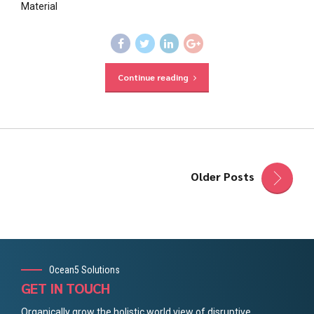
Material
Continue reading
Older Posts
Ocean5 Solutions
GET IN TOUCH
Organically grow the holistic world view of disruptive