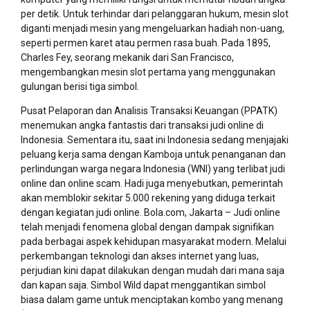
per detik. Untuk terhindar dari pelanggaran hukum, mesin slot
diganti menjadi mesin yang mengeluarkan hadiah non-uang,
seperti permen karet atau permen rasa buah. Pada 1895,
Charles Fey, seorang mekanik dari San Francisco,
mengembangkan mesin slot pertama yang menggunakan
gulungan berisi tiga simbol.
Pusat Pelaporan dan Analisis Transaksi Keuangan (PPATK)
menemukan angka fantastis dari transaksi judi online di
Indonesia. Sementara itu, saat ini Indonesia sedang menjajaki
peluang kerja sama dengan Kamboja untuk penanganan dan
perlindungan warga negara Indonesia (WNI) yang terlibat judi
online dan online scam. Hadi juga menyebutkan, pemerintah
akan memblokir sekitar 5.000 rekening yang diduga terkait
dengan kegiatan judi online. Bola.com, Jakarta – Judi online
telah menjadi fenomena global dengan dampak signifikan
pada berbagai aspek kehidupan masyarakat modern. Melalui
perkembangan teknologi dan akses internet yang luas,
perjudian kini dapat dilakukan dengan mudah dari mana saja
dan kapan saja. Simbol Wild dapat menggantikan simbol
biasa dalam game untuk menciptakan kombo yang menang