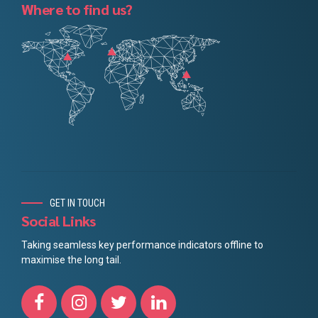
Where to find us?
GET IN TOUCH
Social Links
Taking seamless key performance indicators offline to
maximise the long tail.