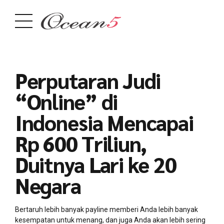
Perputaran Judi
“Online” di
Indonesia Mencapai
Rp 600 Triliun,
Duitnya Lari ke 20
Negara
Bertaruh lebih banyak payline memberi Anda lebih banyak
kesempatan untuk menang, dan juga Anda akan lebih sering