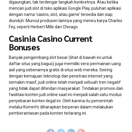
digaungkan, tak terdengar langkah konkretnya. Atau ketika
mencari judi slot di toko aplikasi Google Play, puluhan aplikasi
dengan nama ‘casino, slot, atau game’ tersedia dan siap
diunduh. Muncul produsen lainnya yang meniru karya Charles
Fey, seperti Herbert Mills dari Chicago.
Casinia Casino Current
Bonuses
Banyak pengembang slot besar (lihat di bawah ini untuk
daftar situs yang bagus) juga memiliki versi permainan uang
asli yang sebenarnya gratis di situs web mereka. Seiring
dengan kemajuan teknologi dan penetrasi internet yang
semakin masif, judi online telah menjadi sebuah tren negatif
yang tidak dapat dihindari masyarakat. Tindakan promosi dan
fasilitasi konten judi online saat ini menjadi salah satu modus
penyebaran konten ilegal ini. Oleh karena itu pemerintah
melalui Kominfo diharapkan berperan dalam melakukan
pemberantasan pada konten terlarang ini.