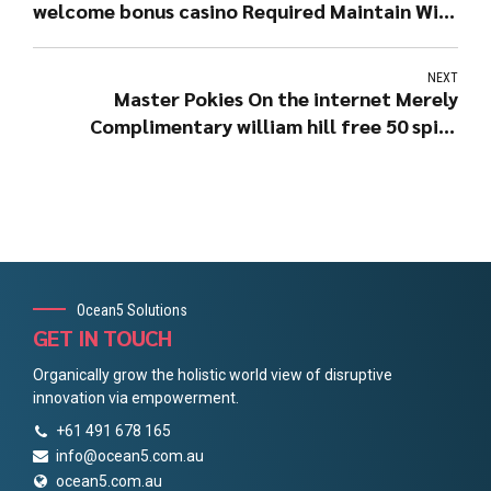
welcome bonus casino Required Maintain Win
Great britain Vwjd
NEXT
Master Pokies On the internet Merely
Complimentary william hill free 50 spins
Pokies Pleasing Also Real money For the
reason that Additional
Ocean5 Solutions
GET IN TOUCH
Organically grow the holistic world view of disruptive
innovation via empowerment.
+61 491 678 165
info@ocean5.com.au
ocean5.com.au