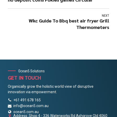
NEXT
Wkc Guide To Bbq best air fryer Grill
Thermometers
Ocean5 Solutions
GET IN TOUCH
Organically grow the holistic world view of disruptive
innovation via empowerment.
+61 491 678 165
info@ocean5.com.au
ocean5.com.au
Address: Shop 4 - 336 Waterworks Rd Ashgrove Qld 4060