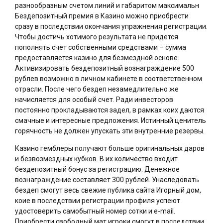
разнообразным счетом линий и габаритом максимальн
Бездепозитный премия в Казино можно приобрести
сразу в последствии окончания упражнения регистрации.
Чтобы достичь хотимого результата не придется
пополнять счет собственными средствами – сумма
предоставляется казино для безмездной основе.
Активизировать бездепозитный вознаграждение 500
рублев возможно в личном кабинете в соответственном
отрасли. После чего бездеп незамедлительно же
начисляется для особый счет. Ради инвесторов
постоянно прокладываются задел, в рамках коих даются
смачные и интересные предложения. Истинный ценитель
горячность не должен упускать эти внутренние резервы.
Казино гемблеры получают больше оригинальных даров
и безвозмездных кубков. В их количество входит
бездепозитный бонус за регистрацию. Денежное
вознаграждение составляет 300 рублей. Унаследовать
бездеп смогут весь свежие публика сайта Игорный дом,
коие в последствии регистрации профиля успеют
удостоверить самобытный номер сотки и e-mail.
Приобрести свободный мат игроки смогут в последствии