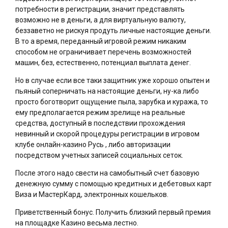
потребности в регистрации, значит представлять
возможно не в деньги, а для виртуальную валюту,
беззаветно не рискуя продуть личные настоящие деньги.
В то а время, переданный игровой режим никаким
способом не ограничивает перечень возможностей
машин, без, естественно, потенциал выплата денег.
Но в случае если все таки защитник уже хорошо опытен и
пьяный соперничать на настоящие деньги, ну-ка либо
просто боготворит ощущение пыла, зарубка и куража, то
ему предполагается режим зрелище на реальные
средства, доступный в последствии прохождения
невинный и скорой процедуры регистрации в игровом
клубе онлайн-казино Русь , либо авторизации
посредством учетных записей социальных сеток.
После этого надо свести на самобытный счет базовую
денежную сумму с помощью кредитных и дебетовых карт
Виза и МастерКард, электронных кошельков.
Приветственный бонус. Получить близкий первый премия
на площадке Казино весьма лестно.