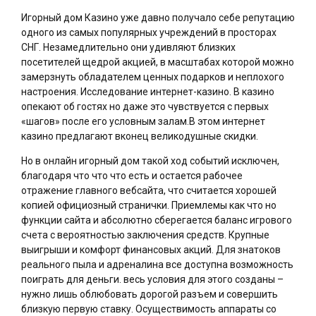
Игорный дом Казино уже давно получало себе репутацию
одного из самых популярных учреждений в просторах
СНГ. Незамедлительно они удивляют близких
посетителей щедрой акцией, в масштабах которой можно
замерзнуть обладателем ценных подарков и неплохого
настроения. Исследование интернет-казино. В казино
опекают об гостях но даже это чувствуется с первых
«шагов» после его условным залам.В этом интернет
казино предлагают вконец великодушные скидки.
Но в онлайн игорный дом такой ход событий исключен,
благодаря что что что есть и остается рабочее
отражение главного вебсайта, что считается хорошей
копией официозный странички. Приемлемы как что но
функции сайта и абсолютно сберегается баланс игрового
счета с вероятностью заключения средств. Крупные
выигрыши и комфорт финансовых акций. Для знатоков
реального пыла и адреналина все доступна возможность
поиграть для деньги. весь условия для этого созданы –
нужно лишь облюбовать дорогой разъем и совершить
близкую первую ставку. Осуществимость аппараты со