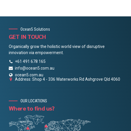
Ocean5 Solutions
GET IN TOUCH
Organically grow the holistic world view of disruptive
innovation via empowerment.
+61 491 678 165
info@ocean5.com.au
ocean5.com.au
Address: Shop 4 - 336 Waterworks Rd Ashgrove Qld 4060
OUR LOCATIONS
Where to find us?