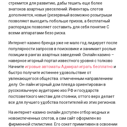
стремится для развитию, дабы тешить еще более
знатоков азартных увеселений. Инвентарь слотов
дополняется, новые (резервный возможно розыгрыши
позволяют выходить побольше призов, а бесплатный
распорядок позволяет составить для себя понятие С
всеми аппаратами безо риска.
Интернет-казино бренда уже не мало год лидирует после
популярности запросов в поисковике и занимает рослые
позиции в рангах азартных заведений. Онлайн казино –
наверное игорный портал известного уровня с толково
Начните
игровые автоматы Адмирал играть бесплатно
и
быстро получите истиннее удовольствие от
увлекающегося общества. отмеченным направлением
делу. Он-лайн игорный дом плеяда ориентирован в
русскоязычную аудиторию изо РФ и государств
постсоветского местам для стоянки, оттого верх делает
все для лучшего удобства посетителей из этих регионов.
На интернет-казино онлайн доступен отбор модных и
новоиспеченных слотов, а сам сайт оформлен во
фирменной стилистике. Его сокет примитивен в освоении