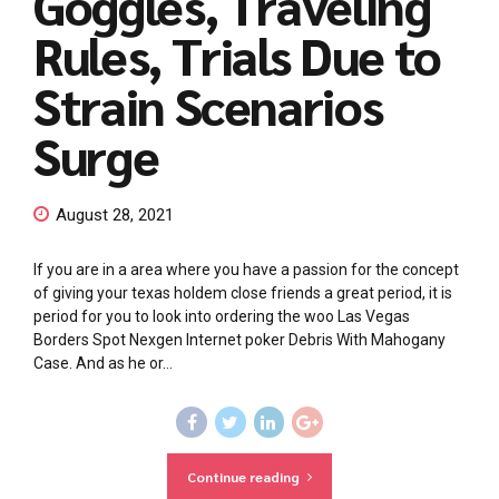
Goggles, Traveling
Rules, Trials Due to
Strain Scenarios
Surge
August 28, 2021
If you are in a area where you have a passion for the concept
of giving your texas holdem close friends a great period, it is
period for you to look into ordering the woo Las Vegas
Borders Spot Nexgen Internet poker Debris With Mahogany
Case. And as he or...
Continue reading