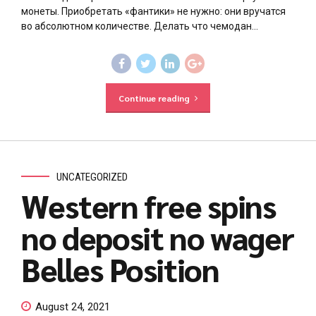
монеты. Приобретать «фантики» не нужно: они вручатся
во абсолютном количестве. Делать что чемодан...
Continue reading
UNCATEGORIZED
Western free spins
no deposit no wager
Belles Position
August 24, 2021