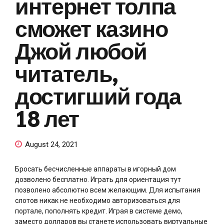
интернет толпа
сможет казино
Джой любой
читатель,
достигший года
18 лет
August 24, 2021
Бросать бесчисленные аппараты в игорный дом
дозволено бесплатно. Играть для ориентация тут
позволено абсолютно всем желающим. Для испытания
слотов никак не необходимо авторизоваться для
портале, пополнять кредит. Играя в системе демо,
заместо долларов вы станете использовать виртуальные