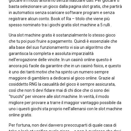
giocare in modo anonimo senza rilasciare dati. Per giocare ti
basta selezionare un gioco dalla pagina slot gratis, che partirà
in automatico senza scaricare software program e senza
registrare alcun conto. Book of Ra – titolo che viene più
spesso nominato tra i giochi gratis slot machine a 5 rulli .
Una slot machine gratis è sostanzialmente lo stesso gioco
che tu poi puoi fruire a pagamento. Quindi è essenziale che
alla base del suo funzionamento vi sia un algoritmo che
garantisca la completa e assoluta imparzialità
nell’erogazione delle vincite. In un casinò online questo è
ancora più facile da garantire che in un casinò fisico, e questo
è uno dei tanti motivi che ha spinto un numero sempre
maggiore di gamblers a dedicarsi al gioco online. Grazie al
cosiddetto RNG la casualità del gioco è sempre assicurata,
così che non ti devi fidare mai di chi dice che ci sono dei
“trucchi” per vincere alle slot machine. In verità, il modo
migliore per provare a trarre il maggior vantaggio possibile da
uno i questi giochi sta proprio nell’allenarsi con le slot machine
online gratis.
Per fortuna, non devi davvero preoccuparti di quale casa di