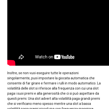
Inoltre, se non vuoi eseguire tutte le operazioni
singolarmente, puoi impostare la giocata automatica che
consente di far girare e fermare i rulli in modo automatico. La
volatilità delle slot si riferisce alla frequenza con cui una slot
paga i suoi premi e alla generosità che ci si può aspettare da
questi premi. Una slot advert alta volatilità paga grandi premi
che si verificano meno spesso mentre una slot a bassa
volatilità paga premi piccoli ma con frequenza maggiore.