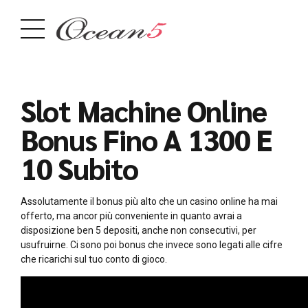
Slot Machine Online
Bonus Fino A 1300 E
10 Subito
Assolutamente il bonus più alto che un casino online ha mai
offerto, ma ancor più conveniente in quanto avrai a
disposizione ben 5 depositi, anche non consecutivi, per
usufruirne. Ci sono poi bonus che invece sono legati alle cifre
che ricarichi sul tuo conto di gioco.