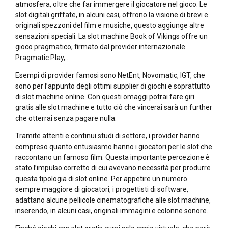
atmosfera, oltre che far immergere il giocatore nel gioco. Le
slot digitali griffate, in alcuni casi, offrono la visione di brevi e
originali spezzoni del film e musiche, questo aggiunge altre
sensazioni speciali. La slot machine Book of Vikings offre un
gioco pragmatico, firmato dal provider internazionale
Pragmatic Play,…
Esempi di provider famosi sono NetEnt, Novomatic, IGT, che
sono per l’appunto degli ottimi supplier di giochi e soprattutto
di slot machine online. Con questi omaggi potrai fare giri
gratis alle slot machine e tutto ciò che vincerai sarà un further
che otterrai senza pagare nulla.
Tramite attenti e continui studi di settore, i provider hanno
compreso quanto entusiasmo hanno i giocatori per le slot che
raccontano un famoso film. Questa importante percezione è
stato l’impulso corretto di cui avevano necessità per produrre
questa tipologia di slot online. Per appetire un numero
sempre maggiore di giocatori, i progettisti di software,
adattano alcune pellicole cinematografiche alle slot machine,
inserendo, in alcuni casi, originali immagini e colonne sonore.