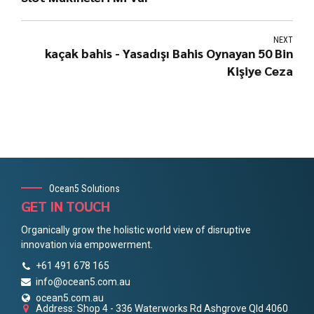
NEXT
kaçak bahis - Yasadışı Bahis Oynayan 50 Bin
Kişiye Ceza
Ocean5 Solutions
GET IN TOUCH
Organically grow the holistic world view of disruptive
innovation via empowerment.
+61 491 678 165
info@ocean5.com.au
ocean5.com.au
Address: Shop 4 - 336 Waterworks Rd Ashgrove Qld 4060