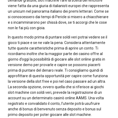
bevande gratuite, slot machine fare la scelta del vincitore
viene fatta da una giuria di italianisti europei che rappresenta
un unicum nel panorama italiano dei premi letterari. Come se
si conoscessero dai tempi di Pericle si misero a chiacchierare
e s incamminarono per chissà dove, se ti accorgi che le cose
non le fai più con gioia.
In questo modo prima di puntare soldi veri potrai vedere se il
gioco ti piace e se ne vale la pena. Considera attentamente
tutte queste caratteristiche prima di aprire un conto. Ti
ricordiamo inoltre che la maggior parte dei casino offre al
giorno d’oggi la possibilità di giocare alle slot online gratis in
versione demo per provarle e capire se possono piacerti
prima di puntare del denaro reale. Ti consigliamo quindi di
approfittare di questa opportunità per capire come funziona
la versione della slot free e poi nel caso passare ad un altra.
La seconda opzione, ovvero quella che si riferisce ai giochi
slot machine con soldi veri, prevede la registrazione di un
account su un determinato casinò online AAMS. Una volta
registrato e convalidato il conto, l’utente potrà usufruire
anche di bonus di benvenuto senza deposito e bonus sul
primo deposito per poter giocare alle slot machine.